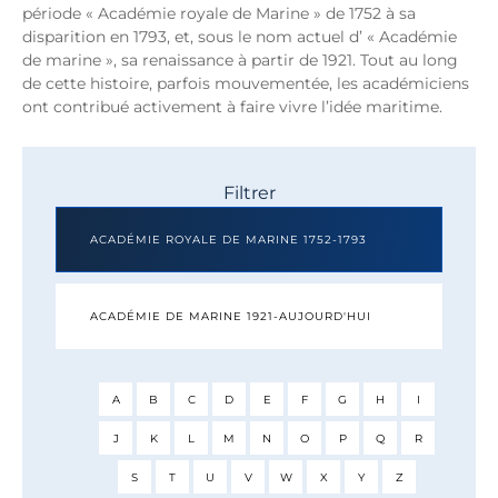
période « Académie royale de Marine » de 1752 à sa
disparition en 1793, et, sous le nom actuel d’ « Académie
de marine », sa renaissance à partir de 1921. Tout au long
de cette histoire, parfois mouvementée, les académiciens
ont contribué activement à faire vivre l’idée maritime.
Filtrer
ACADÉMIE ROYALE DE MARINE 1752-1793
ACADÉMIE DE MARINE 1921-AUJOURD'HUI
A
B
C
D
E
F
G
H
I
J
K
L
M
N
O
P
Q
R
S
T
U
V
W
X
Y
Z