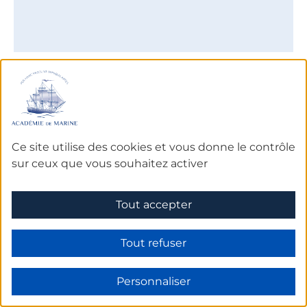
De 1752 à 1793
Louis Henri de PASCAL de SAINT-FÉLIX
Baron de FAUGЀRES de 5 octobre 1725 à Décédé en 1804
Officier de Marine
Ce site utilise des cookies et vous donne le contrôle
sur ceux que vous souhaitez activer
EN SAVOIR PLUS SUR L'ACADÉMICIEN
Tout accepter
Tout refuser
Personnaliser
Prochains
rendez-vous