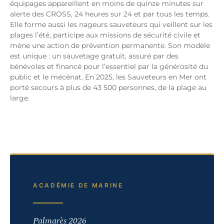
équipages appareillent en moins de quinze minutes sur
alerte des CROSS, 24 heures sur 24 et par tous les temps.
Elle forme aussi les nageurs sauveteurs qui veillent sur les
plages l’été, participe aux missions de sécurité civile et
mène une action de prévention permanente. Son modèle
est unique : un sauvetage gratuit, assuré par des
bénévoles et financé pour l’essentiel par la générosité du
public et le mécénat. En 2025, les Sauveteurs en Mer ont
porté secours à plus de 43 500 personnes, de la plage au
large.
ACADÉMIE DE MARINE
Palmarès 2026