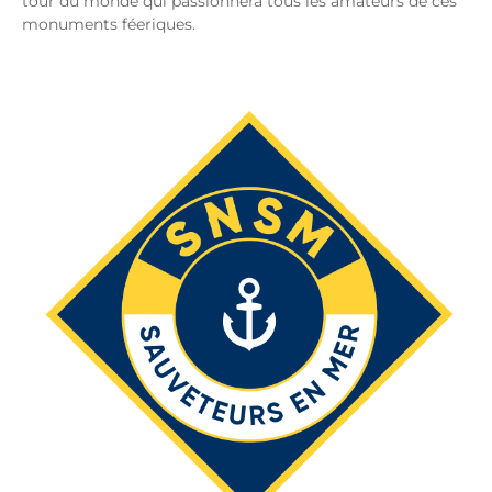
tour du monde qui passionnera tous les amateurs de ces
monuments féeriques.