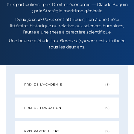
Prix particuliers : prix Droit et économie — Claude Boquin
; prix Stratégie maritime générale
Deux
prix de thèse
sont attribués, l’un à une thèse
littéraire, historique ou relative aux sciences humaines,
l’autre à une thèse à caractère scientifique.
Une bourse d’étude, la «
Bourse Lippman
» est attribuée
tous les deux ans.
PRIX DE L'ACADÉMIE
(8)
PRIX DE FONDATION
(9)
PRIX PARTICULIERS
(2)