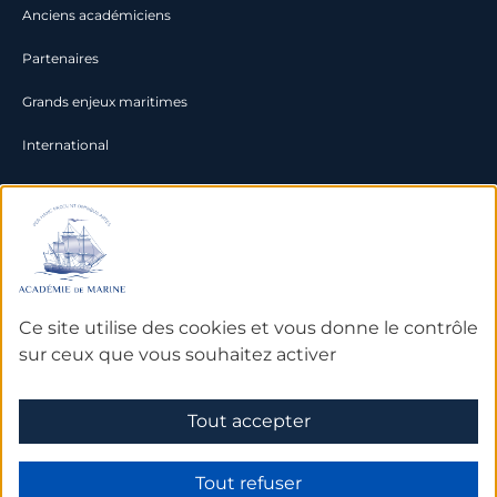
Anciens académiciens
Partenaires
Grands enjeux maritimes
International
Documentation
Archives
Bibliothèque et bases de
Ce site utilise des cookies et vous donne le contrôle
données
sur ceux que vous souhaitez activer
Tout accepter
Mentions légales
Tout refuser