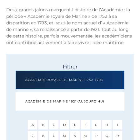
Deux grands jalons marquent l’histoire de l’Académie : la
période « Académie royale de Marine » de 1752 à sa
disparition en 1793, et, sous le nom actuel d’ « Académie
de marine », sa renaissance à partir de 1921. Tout au long
de cette histoire, parfois mouvementée, les académiciens
ont contribué activement à faire vivre l’idée maritime.
Filtrer
ACADÉMIE ROYALE DE MARINE 1752-1793
ACADÉMIE DE MARINE 1921-AUJOURD'HUI
A
B
C
D
E
F
G
H
I
J
K
L
M
N
O
P
Q
R