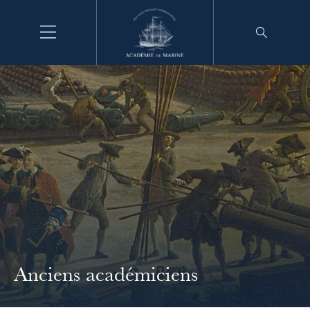
Aller
au
contenu
Anciens académiciens