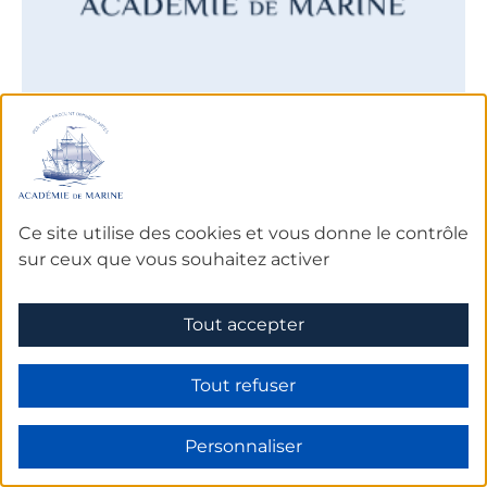
De 1752 à 1793
Jean-François LE CERF
Mathématicien et hydrographe
Ce site utilise des cookies et vous donne le contrôle
sur ceux que vous souhaitez activer
EN SAVOIR PLUS SUR L'ACADÉMICIEN
Tout accepter
Tout refuser
Personnaliser
Prochains
rendez-vous