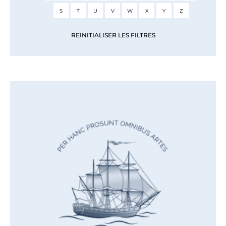
S
T
U
V
W
X
Y
Z
REINITIALISER LES FILTRES