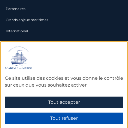
Partenaires
Grands enjeux maritimes
International
Documentation
Archives
Bibliothèque et bases de
Ce site utilise des cookies et vous donne le contrôle
données
sur ceux que vous souhaitez activer
Tout accepter
Mentions légales
Tout refuser