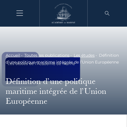
Aller
au
contenu
Accueil
Toutes les publications
Les études
Définition
d’une politique maritime intégrée de l’Union Européenne
Définition d’une politique
maritime intégrée de l’Union
Européenne