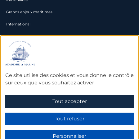
Grands enjeux maritimes
International
Documentation
Archives
Bibliothèque et bases de
Ce site utilise des cookies et vous donne le contrôle
données
sur ceux que vous souhaitez activer
Tout accepter
Mentions légales
Tout refuser
Personnaliser
Made by Subskill