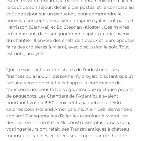
est en mission à Miami au Palace Fontainebleau. Il calcule
le coût de son séjour, détaillé par postes, et le compare au
coût de séjour sur un paquebot, pour comprendre le
nouveau concept de croisière imaginé également par Ted
Harrisson (Carnival) et Ed Stephan (Kloster). Ces navires
précieux sont, dans son jugement, capitaux pour l’avenir
du chantier. Il envoie des chefs de travaux et leurs épouses
faire des croisières à Miami, avec discussion le soir. Tout
est noté, analysé.
Que ce soit tant aux ministères de l’industrie et des
finances qu’à la CGT, personne n’y croyait, d’autant que St
Nazaire venait de voir lui échapper la commande de
transbordeurs pour la Norvège, ainsi que quelques projets
de paquebots. Les Chantiers de l’Atlantique avaient
pourtant livré en 1980 deux petits paquebots de 600
cabines pour Holland America Line. Alain Grill demande à
son ami Panagopoulos d’aller les examiner à Miami : ce
dernier revint horrifié : « Ne construisez plus jamais cela,
vos ingénieurs ont refait des Transatlantiques à château
minuscule, cabines éclairées seulement par des hublots,