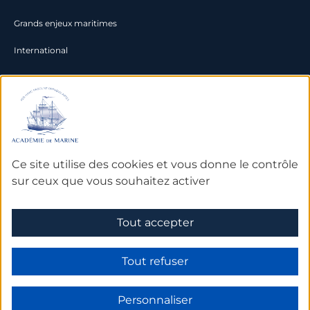
Grands enjeux maritimes
International
Documentation
Archives
Bibliothèque et bases de
Ce site utilise des cookies et vous donne le contrôle
données
sur ceux que vous souhaitez activer
Tout accepter
Mentions légales
Tout refuser
Personnaliser
Made by Subskill