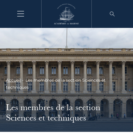
Aller
au
contenu
Accueil
Les membres de la section Sciences et
techniques
Les membres de la section
Sciences et techniques