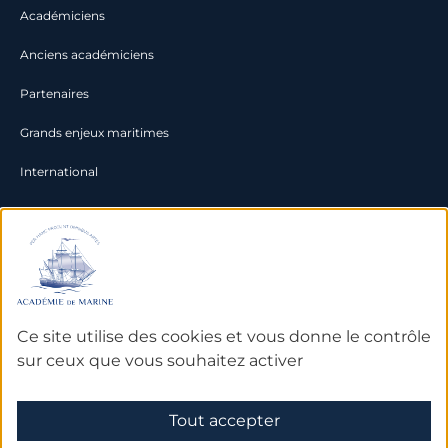
Académiciens
Anciens académiciens
Partenaires
Grands enjeux maritimes
International
Documentation
Archives
Bibliothèque et bases de
Ce site utilise des cookies et vous donne le contrôle
données
sur ceux que vous souhaitez activer
Tout accepter
Mentions légales