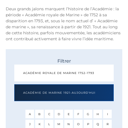
Deux grands jalons marquent l’histoire de l’Académie : la
période « Académie royale de Marine » de 1752 à sa
disparition en 1793, et, sous le nom actuel d’ « Académie
de marine », sa renaissance à partir de 1921. Tout au long
de cette histoire, parfois mouvementée, les académiciens
ont contribué activement à faire vivre l’idée maritime.
Filtrer
ACADÉMIE ROYALE DE MARINE 1752-1793
ACADÉMIE DE MARINE 1921-AUJOURD'HUI
A
B
C
D
E
F
G
H
I
J
K
L
M
N
O
P
Q
R