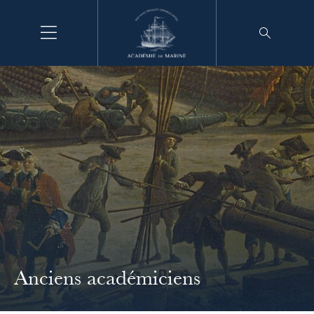
Aller
au
contenu
Anciens académiciens