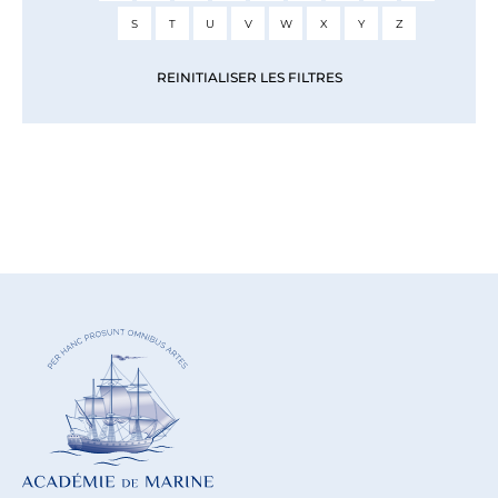
S
T
U
V
W
X
Y
Z
REINITIALISER LES FILTRES