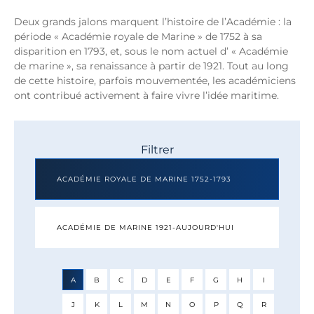
Deux grands jalons marquent l’histoire de l’Académie : la
période « Académie royale de Marine » de 1752 à sa
disparition en 1793, et, sous le nom actuel d’ « Académie
de marine », sa renaissance à partir de 1921. Tout au long
de cette histoire, parfois mouvementée, les académiciens
ont contribué activement à faire vivre l’idée maritime.
Filtrer
ACADÉMIE ROYALE DE MARINE 1752-1793
ACADÉMIE DE MARINE 1921-AUJOURD'HUI
A
B
C
D
E
F
G
H
I
J
K
L
M
N
O
P
Q
R