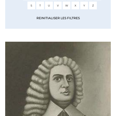
S
T
U
V
W
X
Y
Z
REINITIALISER LES FILTRES