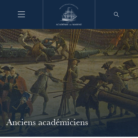
Aller
au
contenu
Anciens académiciens