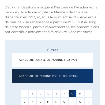
Deux grands jalons marquent l’histoire de l’Académie : la
période « Académie royale de Marine » de 1752 à sa
disparition en 1793, et, sous le nom actuel d’ « Académie
de marine », sa renaissance à partir de 1921. Tout au long
de cette histoire, parfois mouvementée, les académiciens
ont contribué activement à faire vivre l’idée maritime.
Filtrer
ACADÉMIE ROYALE DE MARINE 1752-1793
ACADÉMIE DE MARINE 1921-AUJOURD'HUI
A
B
C
D
E
F
G
H
I
J
K
L
M
N
O
P
Q
R