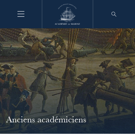
Aller
au
contenu
Anciens académiciens