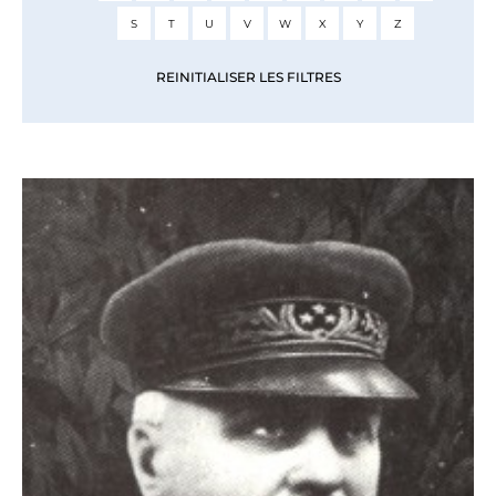
S
T
U
V
W
X
Y
Z
REINITIALISER LES FILTRES