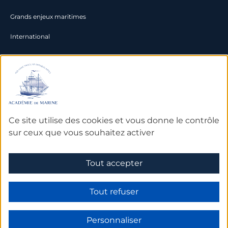
Grands enjeux maritimes
International
Documentation
Archives
Bibliothèque et bases de
Ce site utilise des cookies et vous donne le contrôle
données
sur ceux que vous souhaitez activer
Tout accepter
Mentions légales
Tout refuser
Personnaliser
Made by Subskill