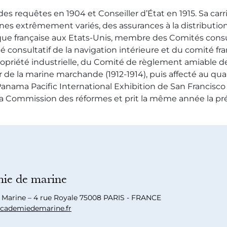
des requêtes en 1904 et Conseiller d’État en 1915. Sa car
s extrêmement variés, des assurances à la distribution 
 française aux Etats-Unis, membre des Comités consult
 consultatif de la navigation intérieure et du comité fr
ropriété industrielle, du Comité de règlement amiable de
ur de la marine marchande (1912-1914), puis affecté au q
anama Pacific International Exhibition de San Francisco à
2 à la Commission des réformes et prit la même année la 
ie de marine
a Marine – 4 rue Royale 75008 PARIS - FRANCE
cademiedemarine.fr