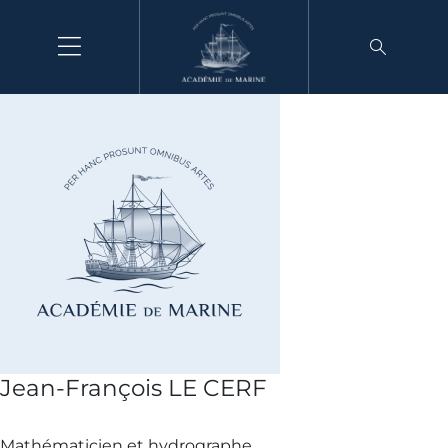
Aller
au
contenu
Jean-François LE CERF
Mathématicien et hydrographe