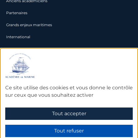
Anciens académiciens
Partenaires
Grands enjeux maritimes
International
Documentation
Archives
Bibliothèque et bases de
Ce site utilise des cookies et vous donne le contrôle
données
sur ceux que vous souhaitez activer
Tout accepter
Mentions légales
Tout refuser