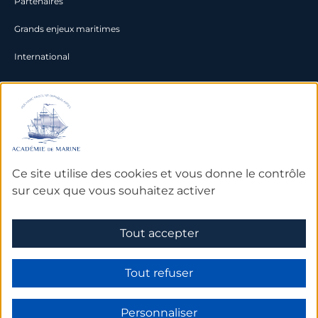
Partenaires
Grands enjeux maritimes
International
Documentation
Archives
Bibliothèque et bases de
Ce site utilise des cookies et vous donne le contrôle
données
sur ceux que vous souhaitez activer
Tout accepter
Mentions légales
Tout refuser
Personnaliser
Made by Subskill