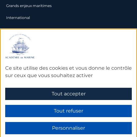
Grands enjeux maritimes
International
Documentation
Archives
Bibliothèque et bases de
Ce site utilise des cookies et vous donne le contrôle
données
sur ceux que vous souhaitez activer
Tout accepter
Mentions légales
Tout refuser
Personnaliser
Made by Subskill