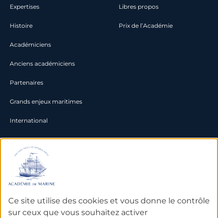
Expertises
Libres propos
Histoire
Prix de l’Académie
Académiciens
Anciens académiciens
Partenaires
Grands enjeux maritimes
International
Documentation
Archives
Bibliothèque et bases de
Ce site utilise des cookies et vous donne le contrôle
données
sur ceux que vous souhaitez activer