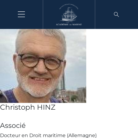
Aller
au
contenu
Christoph HINZ
Associé
Docteur en Droit maritime (Allemagne)