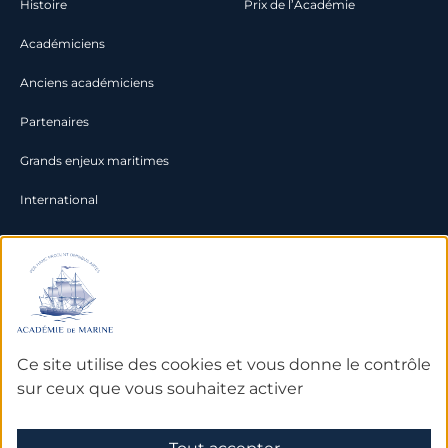
Histoire
Prix de l’Académie
Académiciens
Anciens académiciens
Partenaires
Grands enjeux maritimes
International
Documentation
Archives
Bibliothèque et bases de
Ce site utilise des cookies et vous donne le contrôle
données
sur ceux que vous souhaitez activer