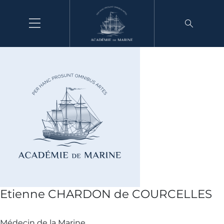
Aller
au
contenu
Etienne CHARDON de COURCELLES
Médecin de la Marine