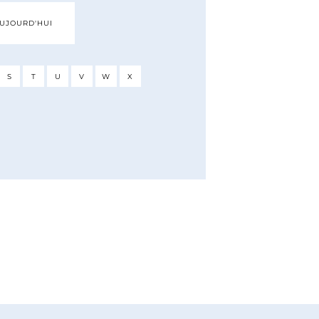
AUJOURD'HUI
S
T
U
V
W
X