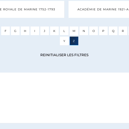
 ROYALE DE MARINE 1752-1793
ACADÉMIE DE MARINE 1921-
F
G
H
I
J
K
L
M
N
O
P
Q
R
Y
Z
REINITIALISER LES FILTRES