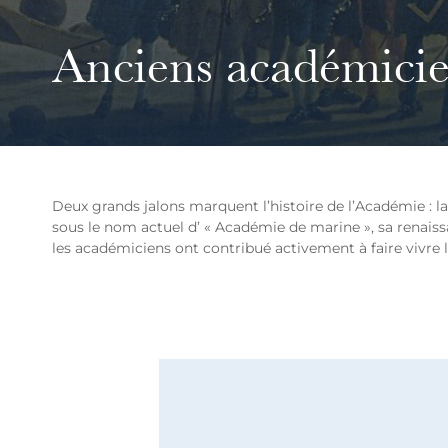
Anciens académici
Deux grands jalons marquent l’histoire de l’Académie : la
sous le nom actuel d’ « Académie de marine », sa renaiss
les académiciens ont contribué activement à faire vivre 