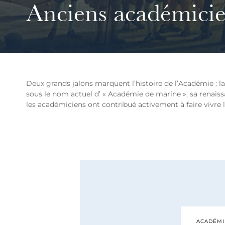
Anciens académici
Deux grands jalons marquent l’histoire de l’Académie : la
sous le nom actuel d’ « Académie de marine », sa renaiss
les académiciens ont contribué activement à faire vivre 
ACADÉMIE