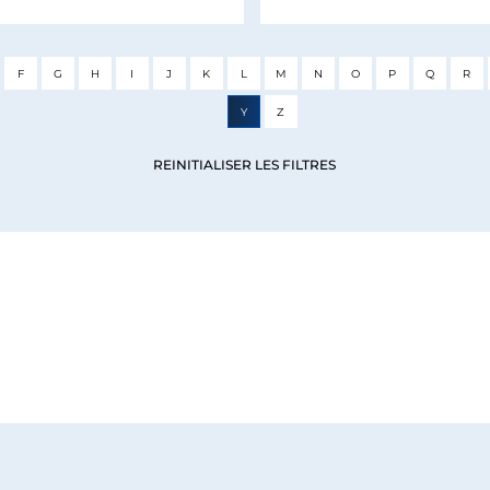
F
G
H
I
J
K
L
M
N
O
P
Q
R
Y
Z
REINITIALISER LES FILTRES