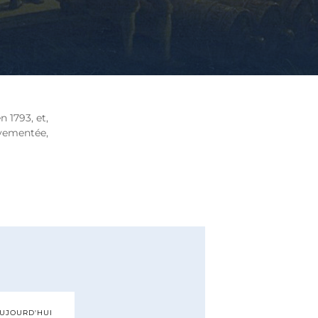
 1793, et,
uvementée,
AUJOURD'HUI