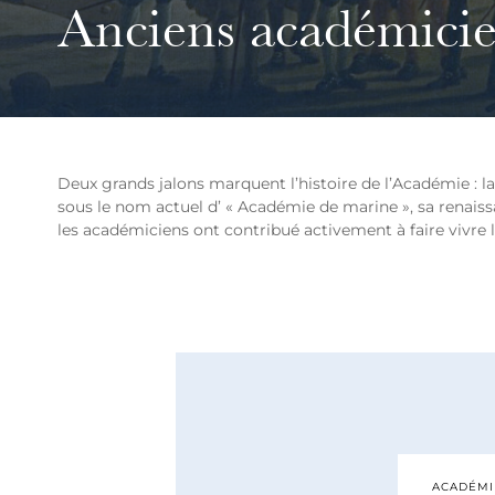
Anciens académici
Deux grands jalons marquent l’histoire de l’Académie : la
sous le nom actuel d’ « Académie de marine », sa renaiss
les académiciens ont contribué activement à faire vivre 
ACADÉMIE