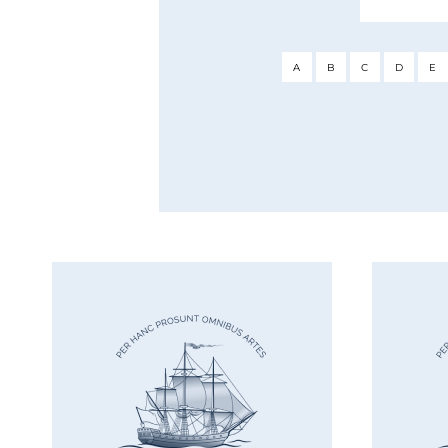
A
B
C
D
E