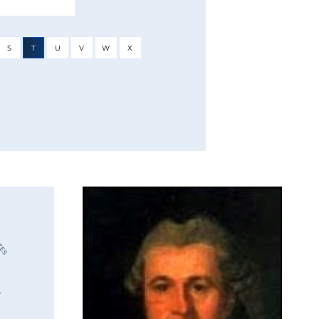
S
T
U
V
W
X