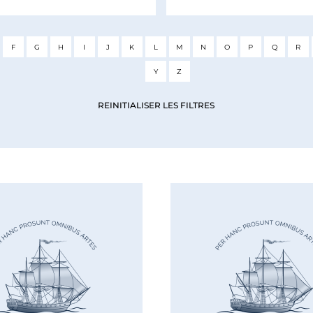
F
G
H
I
J
K
L
M
N
O
P
Q
R
Y
Z
REINITIALISER LES FILTRES