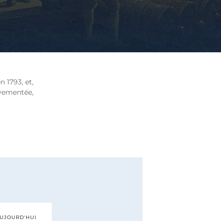
 1793, et,
uvementée,
AUJOURD'HUI