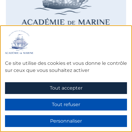
De 1921 à nos jours
Ce site utilise des cookies et vous donne le contrôle
sur ceux que vous souhaitez activer
Léon Eugène PONCELET
Capitaine de frégate de réserve – officier de la marine
marchande
Tout accepter
EN SAVOIR PLUS SUR L'ACADÉMICIEN
Tout refuser
Personnaliser
Prochains
rendez-vous