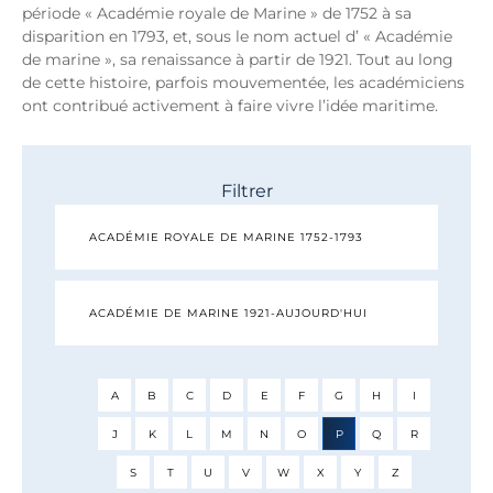
période « Académie royale de Marine » de 1752 à sa
disparition en 1793, et, sous le nom actuel d’ « Académie
de marine », sa renaissance à partir de 1921. Tout au long
de cette histoire, parfois mouvementée, les académiciens
ont contribué activement à faire vivre l’idée maritime.
Filtrer
ACADÉMIE ROYALE DE MARINE 1752-1793
ACADÉMIE DE MARINE 1921-AUJOURD'HUI
A
B
C
D
E
F
G
H
I
J
K
L
M
N
O
P
Q
R
S
T
U
V
W
X
Y
Z