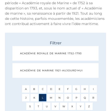
période « Académie royale de Marine » de 1752 à sa
disparition en 1793, et, sous le nom actuel d’ « Académie
de marine », sa renaissance à partir de 1921. Tout au long
de cette histoire, parfois mouvementée, les académiciens
ont contribué activement à faire vivre l’idée maritime.
Filtrer
ACADÉMIE ROYALE DE MARINE 1752-1793
ACADÉMIE DE MARINE 1921-AUJOURD'HUI
A
B
C
D
E
F
G
H
I
J
K
L
M
N
O
P
Q
R
S
T
U
V
W
X
Y
Z