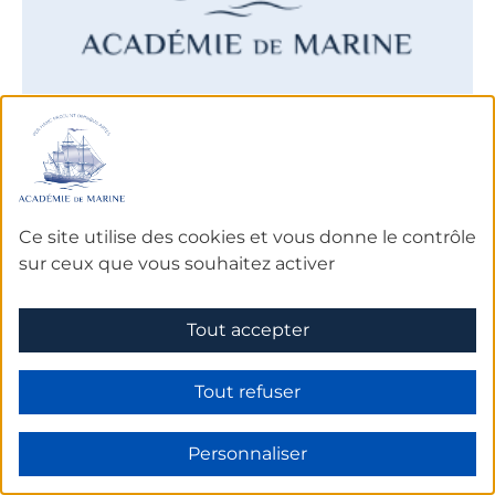
De 1752 à 1793
Le Père LAROCHE
Ce site utilise des cookies et vous donne le contrôle
sur ceux que vous souhaitez activer
LAROCHE
Ecclésiastique et mathématicien
Tout accepter
EN SAVOIR PLUS SUR L'ACADÉMICIEN
Tout refuser
Personnaliser
Prochains
rendez-vous