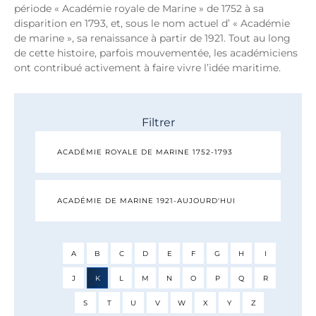
période « Académie royale de Marine » de 1752 à sa
disparition en 1793, et, sous le nom actuel d’ « Académie
de marine », sa renaissance à partir de 1921. Tout au long
de cette histoire, parfois mouvementée, les académiciens
ont contribué activement à faire vivre l’idée maritime.
Filtrer
ACADÉMIE ROYALE DE MARINE 1752-1793
ACADÉMIE DE MARINE 1921-AUJOURD'HUI
A
B
C
D
E
F
G
H
I
J
K
L
M
N
O
P
Q
R
S
T
U
V
W
X
Y
Z