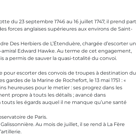
e du 23 septembre 1746 au 16 juillet 1747, il prend part
 des forces anglaises supérieures aux environs de Saint-
cadre Des Herbiers de L’Étenduère, chargée d’escorter un
contre-amiral Edward Hawke. Au terme de cet engagement,
s a permis de sauver la quasi-totalité du convoi.
e pour escorter des convois de troupes à destination du
gardes de la Marine de Rochefort, le 13 mai 1751 : «
moins heureuses pour le metier : ses progrez dans les
ent propre à touts les détails ; avancé dans
t à touts les égards auquel il ne manque qu’une santé
bservatoire de Paris.
lissonnière. Au mois de juillet, il se rend à La Fère
tillerie.