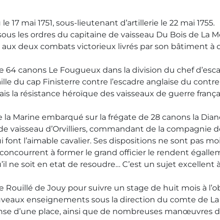
 17 mai 1751, sous-lieutenant d’artillerie le 22 mai 1755.
 les ordres du capitaine de vaisseau Du Bois de La Mott
 et aux deux combats victorieux livrés par son bâtiment à
u de 64 canons Le Fougueux dans la division du chef d’es
bataille du cap Finisterre contre l’escadre anglaise du 
is la résistance héroïque des vaisseaux de guerre françai
la Marine embarqué sur la frégate de 28 canons la Dian
de vaisseau d’Orvilliers, commandant de la compagnie des 
 qui font l’aimable cavalier. Ses dispositions ne sont pas 
oncourrent à former le grand officier le rendent égallem
’il ne soit en etat de resoudre… C’est un sujet excellen
ine Rouillé de Jouy pour suivre un stage de huit mois à l’o
nouveaux enseignements sous la direction du comte de La Ga
nse d’une place, ainsi que de nombreuses manœuvres d’ar