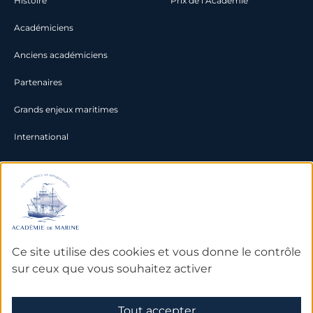
Histoire
Prix de l’Académie
Académiciens
Anciens académiciens
Partenaires
Grands enjeux maritimes
International
Documentation
Archives
Bibliothèque et bases de
Ce site utilise des cookies et vous donne le contrôle
données
sur ceux que vous souhaitez activer
Tout accepter